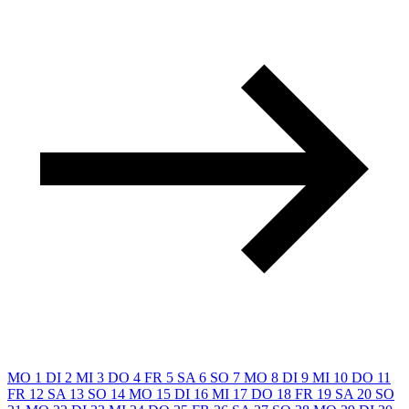
MO
1
DI
2
MI
3
DO
4
FR
5
SA
6
SO
7
MO
8
DI
9
MI
10
DO
11
FR
12
SA
13
SO
14
MO
15
DI
16
MI
17
DO
18
FR
19
SA
20
SO