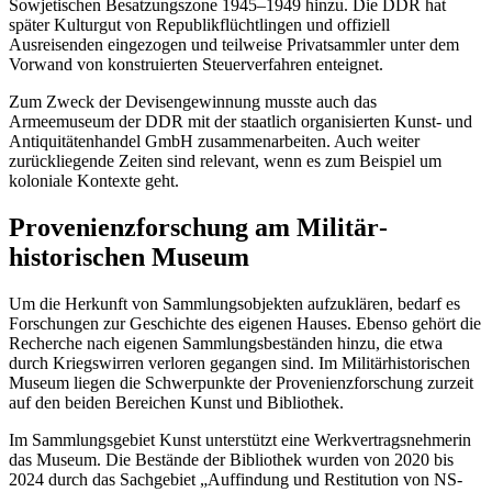
Sowjetischen Besatzungszone 1945–1949 hinzu. Die DDR hat
später Kulturgut von Republikflüchtlingen und offiziell
Ausreisenden eingezogen und teilweise Privatsammler unter dem
Vorwand von konstruierten Steuerverfahren enteignet.
Zum Zweck der Devisengewinnung musste auch das
Armeemuseum der DDR mit der staatlich organisierten Kunst- und
Antiquitätenhandel GmbH zusammenarbeiten. Auch weiter
zurückliegende Zeiten sind relevant, wenn es zum Beispiel um
koloniale Kontexte geht.
Provenienz­forschung am Militär­
historischen Museum
Um die Herkunft von Sammlungsobjekten aufzuklären, bedarf es
Forschungen zur Geschichte des eigenen Hauses. Ebenso gehört die
Recherche nach eigenen Sammlungsbeständen hinzu, die etwa
durch Kriegswirren verloren gegangen sind. Im Militärhistorischen
Museum liegen die Schwerpunkte der Provenienzforschung zurzeit
auf den beiden Bereichen Kunst und Bibliothek.
Im Sammlungsgebiet Kunst unterstützt eine Werkvertragsnehmerin
das Museum. Die Bestände der Bibliothek wurden von 2020 bis
2024 durch das Sachgebiet „Auffindung und Restitution von NS-