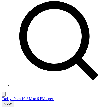
Today: from 10 AM to 6 PM open
close