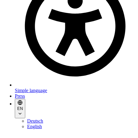
Simple language
Press
EN
Deutsch
English