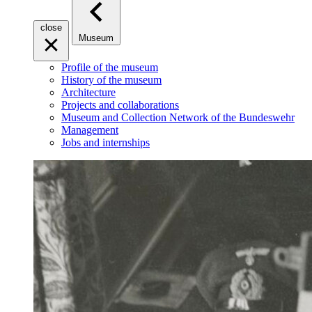
close
Museum
Profile of the museum
History of the museum
Architecture
Projects and collaborations
Museum and Collection Network of the Bundeswehr
Management
Jobs and internships